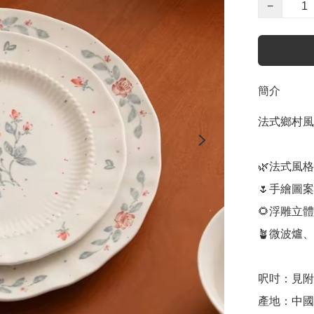
−
簡介
法式鄉村風
🌿法式風格

🌷手繪圖案
🌻浮雕立體
🪴微波爐
呎吋：見附
產地：中國
