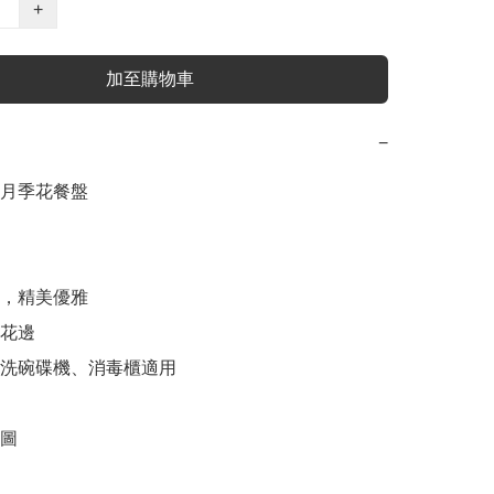
+
加至購物車
−
月季花餐盤

，精美優雅

花邊

、洗碗碟機、消毒櫃適用

圖
