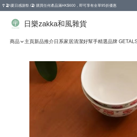
🎐🏖️\夏日感謝祭 /🏖️ 購買任何產品滿HK$600，即可享有全單95折優惠
選擇GoGoX住宅/工商地址配送，單一訂單消費購物滿HK$680(折扣後），可享有
日樂zakka和風雜貨
商品
主頁
新品推介
日系家居清潔好幫手
精選品牌 GETAL