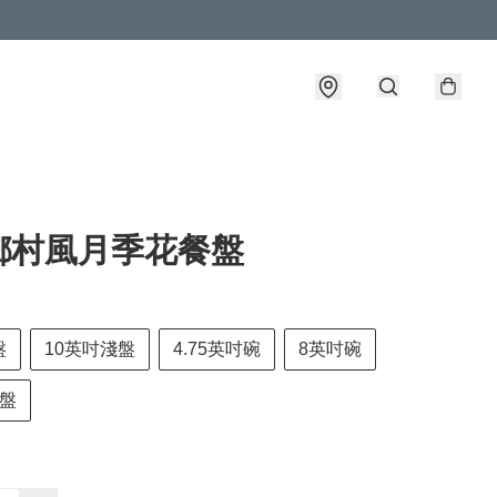
鄉村風月季花餐盤
盤
10英吋淺盤
4.75英吋碗
8英吋碗
魚盤