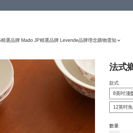
免運費優惠
S
精選品牌 Mado JP
精選品牌 Levende
品牌理念
購物需知
法式
款式
8英吋淺
12英吋
數量