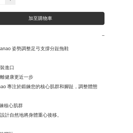
加至購物車
−
t Hanao 姿勢調整足弓支撐分趾拖鞋

原裝進口

，離健康更近一步

t Hanao 專注於鍛鍊您的核心肌群和腳趾，調整體態

鍊核心肌群

設計自然地將身體重心後移。
