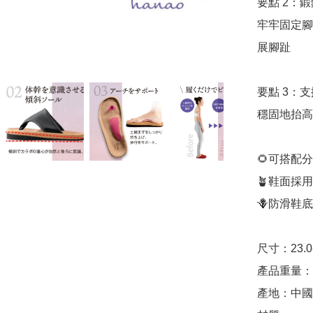
要點 2：鍛
牢牢固定腳
展腳趾

要點 3：支
穩固地抬高
🌻可搭配
🪴鞋面採
🪻防滑鞋底

尺寸：23.0-
產品重量：2
產地：中國
