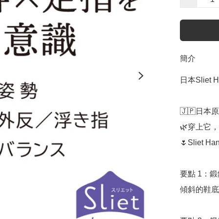
簡介
日本Slie
🇯🇵日本
🌿穿上它
🌷Slie
要點 1：鍛
傾斜的鞋底