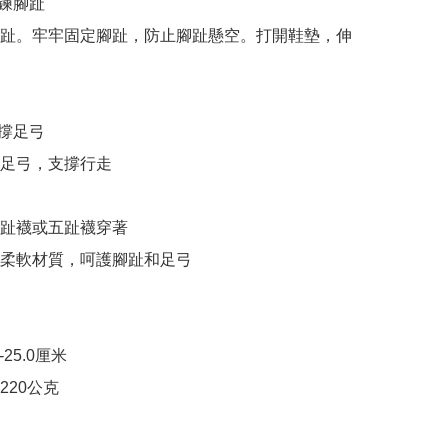
鍊腳趾

趾。牢牢固定腳趾，防止腳趾懸空。打開鞋墊，伸
撐足弓

足弓，支撐行走

分趾襪或五趾襪穿著

用柔軟材質，呵護腳趾和足弓

25.0厘米

20公克
