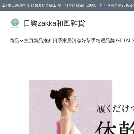
🏖️\ 夏日感謝祭 /延續盛夏的美好🏖️ 單一訂單購買滿HK$600，即可享有全單95折優
選擇GoGoX住宅/工商地址配送，單一訂單消費購物滿HK$680(折扣後），可享有
日樂zakka和風雜貨
商品
主頁
新品推介
日系家居清潔好幫手
精選品牌 GETAL