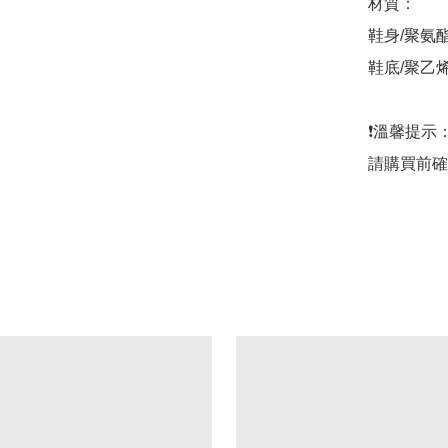
材質：

鞋身/聚氨
鞋底/聚乙烯
❗️溫馨提
請購買前確