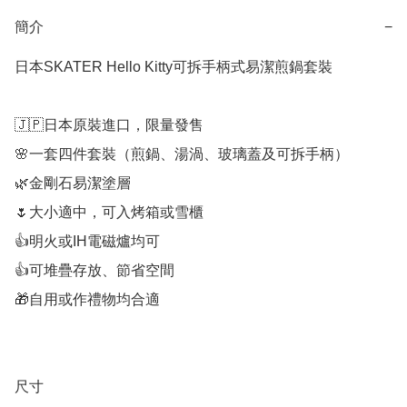
簡介
−
日本SKATER Hello Kitty可拆手柄式易潔煎鍋套裝

🇯🇵日本原裝進口，限量發售

🌸一套四件套裝（煎鍋、湯渦、玻璃蓋及可拆手柄）

🌿金剛石易潔塗層

🌷大小適中，可入烤箱或雪櫃

👍明火或IH電磁爐均可

👍可堆疊存放、節省空間

🎁自用或作禮物均合適

尺寸
