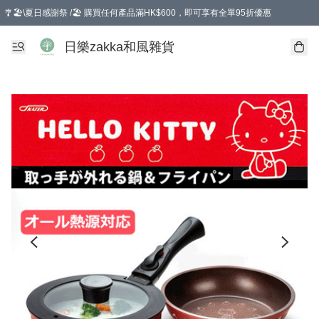
🎐🏖️\夏日感謝祭 /🏖️ 購買任何產品滿HK$600，即可享有全單95折優惠
選擇GoGoX住宅/工商地址配送，單一訂單消費購物滿HK$680(折扣後），可享有
日樂zakka和風雜貨