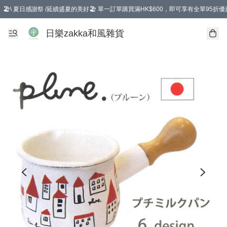
🏖️\ 夏日感謝祭 /延續盛夏的美好🏖️ 單一訂單購買滿HK$600，即可享有全單95折優
選擇GoGoX住宅/工商地址配送，單一訂單消費購物滿HK$680(折扣後），可享有
日樂zakka和風雜貨