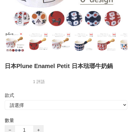
日本Plune Enamel Petit 日本琺瑯牛奶鍋
1 評語
款式
數量
−
+