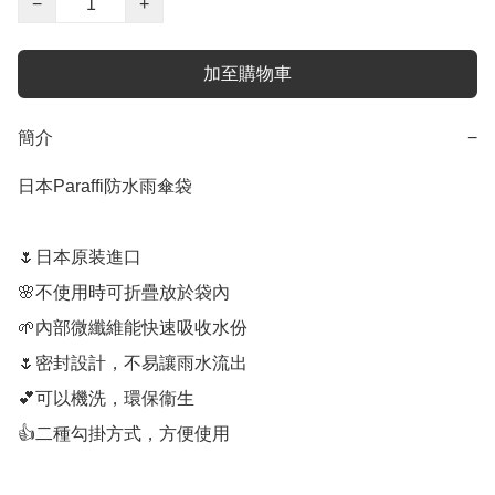
−
+
加至購物車
簡介
−
日本Paraffi防水雨傘袋

🌷日本原装進口

🌸不使用時可折疊放於袋內

🌱內部微纖維能快速吸收水份

🌷密封設計，不易讓雨水流出

💕可以機洗，環保衞生

👍二種勾掛方式，方便使用
