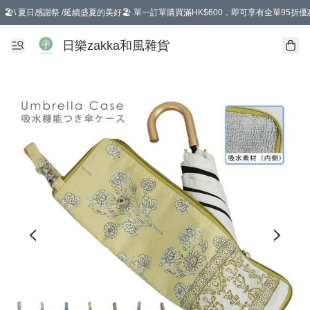
🏖️\ 夏日感謝祭 /延續盛夏的美好🏖️ 單一訂單購買滿HK$600，即可享有全單95折優
選擇GoGoX住宅/工商地址配送，單一訂單消費購物滿HK$680(折扣後），可享有
日樂zakka和風雜貨