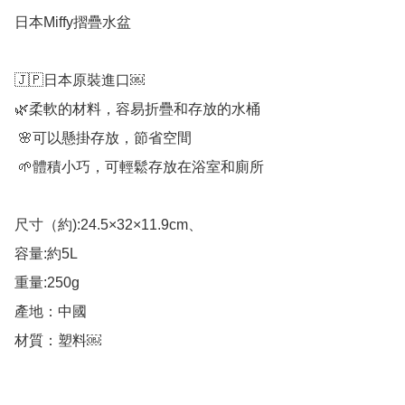
日本Miffy摺疊水盆

🇯🇵日本原裝進口￼

🌿柔軟的材料，容易折疊和存放的水桶

 🌸可以懸掛存放，節省空間

 🌱體積小巧，可輕鬆存放在浴室和廁所

尺寸（約):24.5×32×11.9cm、

容量:約5L

重量:250g

產地：中國

材質：塑料￼