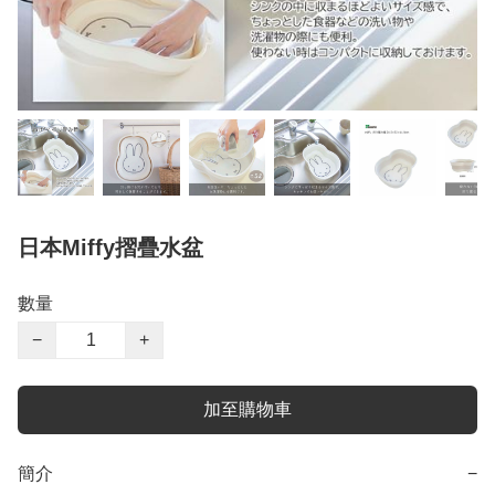
日本Miffy摺疊水盆
數量
−
+
加至購物車
簡介
−