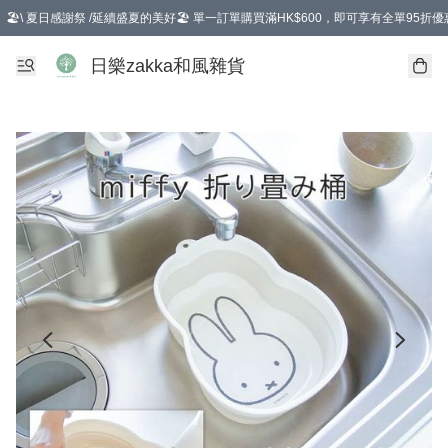
🏖️\ 夏日感謝祭 /延續盛夏的美好🏖️ 單一訂單購買滿HK$600，即可享有全單95折優
選擇GoGoX住宅/工商地址配送，單一訂單消費購物滿HK$680(折扣後），可享有
日樂zakka和風雜貨