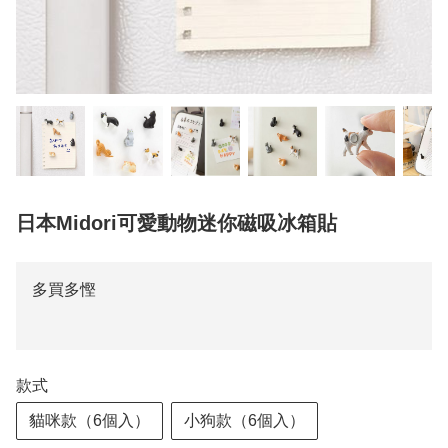
日本Midori可愛動物迷你磁吸冰箱貼
多買多慳
款式
貓咪款（6個入）
小狗款（6個入）