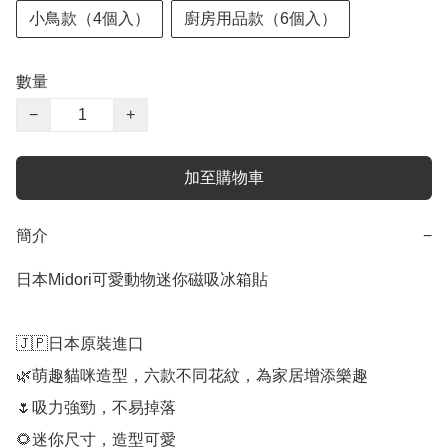
小鳥款（4個入）
廚房用品款（6個入）
數量
−
+
加至購物車
簡介
−
日本Midori可愛動物迷你磁吸冰箱貼

🇯🇵日本原裝進口

🌿萌趣貓咪造型，六款不同花紋，為家居增添樂趣

🌷吸力強勁，不易掉落

🌻迷你尺寸，造型可愛
