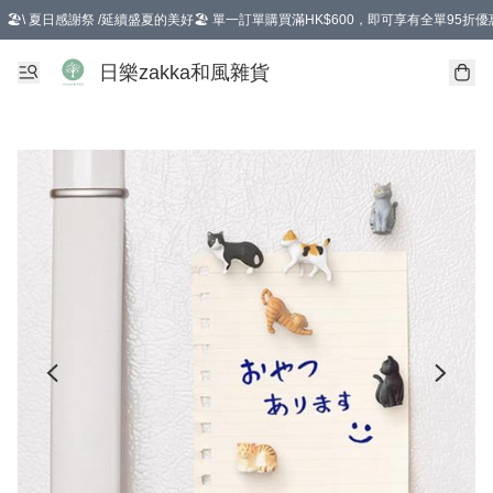
🏖️\ 夏日感謝祭 /延續盛夏的美好🏖️ 單一訂單購買滿HK$600，即可享有全單95折優
選擇GoGoX住宅/工商地址配送，單一訂單消費購物滿HK$680(折扣後），可享有
日樂zakka和風雜貨