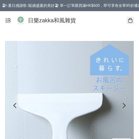
🏖️\ 夏日感謝祭 /延續盛夏的美好🏖️ 單一訂單購買滿HK$600，即可享有全單95折優
選擇GoGoX住宅/工商地址配送，單一訂單消費購物滿HK$680(折扣後），可享有
日樂zakka和風雜貨