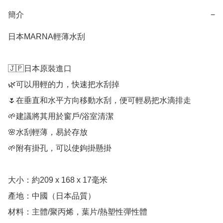
簡介
−
日本MARNA輕薄水刮

🇯🇵日本原裝進口

🌿可以用輕的力，快速把水刮掉

🌷在垂直和水平方向移動水刮，便可輕易把水滴排走

🌱建議將其用於窗戶/浴室清潔

🌸水刮輕薄，易於存放

🌱附有掛孔，可以使鉤掛懸掛

大小：約209 x 168 x 17毫米

產地：中國（日本品質）

材料：主體/聚丙烯，葉片/熱塑性彈性體
