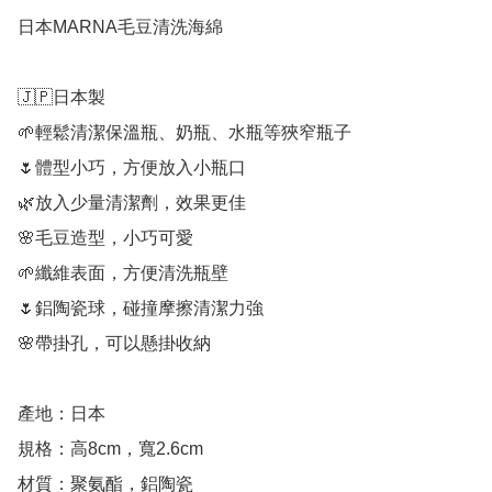
日本MARNA毛豆清洗海綿

🇯🇵日本製

🌱輕鬆清潔保溫瓶、奶瓶、水瓶等狹窄瓶子

🌷體型小巧，方便放入小瓶口

🌿放入少量清潔劑，效果更佳

🌸毛豆造型，小巧可愛

🌱纖維表面，方便清洗瓶壁

🌷鋁陶瓷球，碰撞摩擦清潔力強

🌸帶掛孔，可以懸掛收納

產地：日本

規格：高8cm，寬2.6cm

材質：聚氨酯，鋁陶瓷
