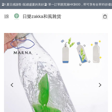
🏖️\ 夏日感謝祭 /延續盛夏的美好🏖️ 單一訂單購買滿HK$600，即可享有全單95折優
選擇GoGoX住宅/工商地址配送，單一訂單消費購物滿HK$680(折扣後），可享有
日樂zakka和風雜貨