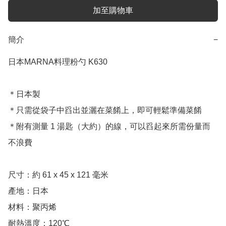
加至購物車
簡介
−
日本MARNA料理粉勺 K630

＊日本製

＊只需從袋子中舀出並灑在菜餚上，即可輕鬆準備菜餚

＊附有測量 1 湯匙（大約）的線，可以舀起來所需份量而
不浪費

尺寸：約 61 x 45 x 121 毫米

產地：日本

材料：聚丙烯

耐熱溫度：120℃
