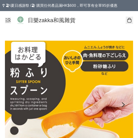
🎐🏖️\夏日感謝祭 /🏖️ 購買任何產品滿HK$600，即可享有全單95折優惠
選擇GoGoX住宅/工商地址配送，單一訂單消費購物滿HK$680(折扣後），可享有
日樂zakka和風雜貨