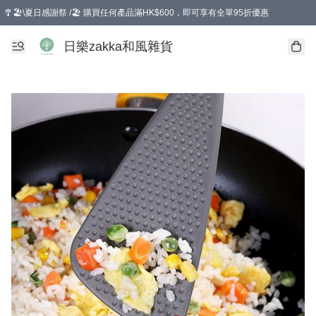
🎐🏖️\夏日感謝祭 /🏖️ 購買任何產品滿HK$600，即可享有全單95折優惠
選擇GoGoX住宅/工商地址配送，單一訂單消費購物滿HK$680(折扣後），可享有
日樂zakka和風雜貨