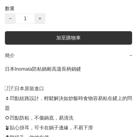
數量
−
+
加至購物車
簡介
−
日本Inomata防粘鍋耐高溫長柄鍋鏟

🇯🇵日本原裝進口

🌷凹點紋路設計，輕鬆解決如炒飯時食物容易粘在鏟上的問
題

🌻凹點防粘，不傷鍋底，易清洗

🪴貼心掛耳，可卡在鍋子邊緣，不易下滑
