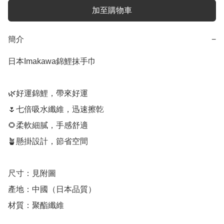
加至購物車
簡介
−
日本Imakawa錦鯉抹手巾

🌿好運錦鯉，帶來好運

🌷七倍吸水纖維，迅速擦亁

🌻柔軟細膩，手感舒適

🪴懸掛設計，節省空間

尺寸：見附圖

產地：中國（日本品質）

材質：聚酯纖維