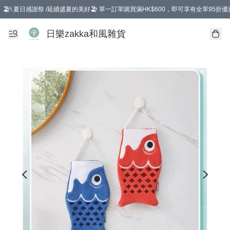
🏖️\ 夏日感謝祭 /延續盛夏的美好🏖️ 單一訂單購買滿HK$600，即可享有全單95折優
選擇GoGoX住宅/工商地址配送，單一訂單消費購物滿HK$680(折扣後），可享有
日樂zakka和風雜貨