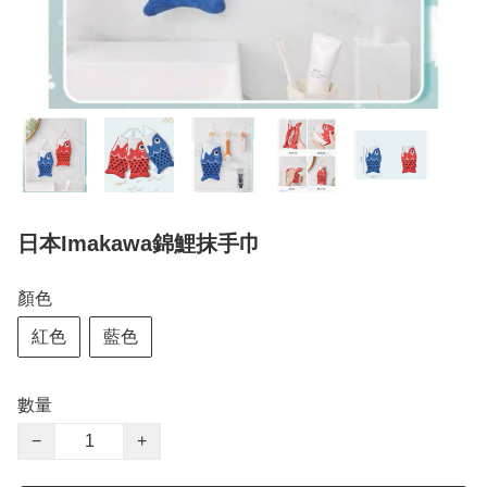
日本Imakawa錦鯉抹手巾
顏色
紅色
藍色
數量
−
+