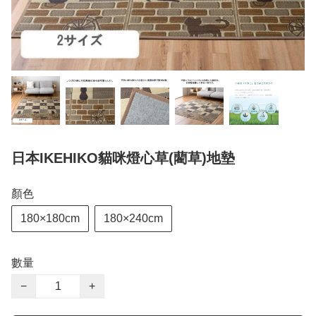
日本IKEHIKO貓咪燈心草(藺草)地墊
顏色
180×180cm
180×240cm
數量
−
+