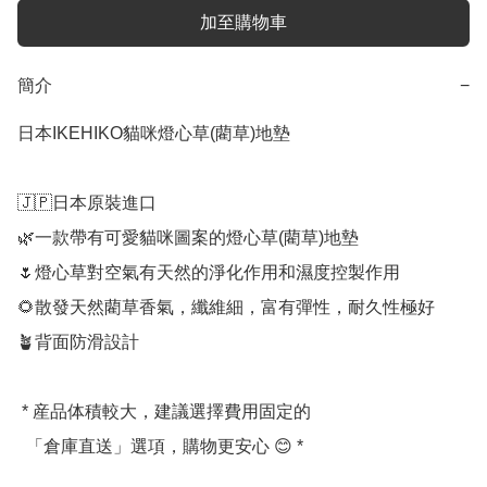
加至購物車
簡介
−
日本IKEHIKO貓咪燈心草(藺草)地墊

🇯🇵日本原裝進口

🌿一款帶有可愛貓咪圖案的燈心草(藺草)地墊

🌷燈心草對空氣有天然的淨化作用和濕度控製作用

🌻散發天然藺草香氣，纖維細，富有彈性，耐久性極好

🪴背面防滑設計

 * 産品体積較大，建議選擇費用固定的

  「倉庫直送」選項，購物更安心 😊 *
