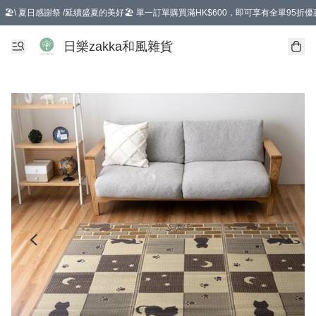
🏖️\ 夏日感謝祭 /延續盛夏的美好🏖️ 單一訂單購買滿HK$600，即可享有全單95折優
選擇GoGoX住宅/工商地址配送，單一訂單消費購物滿HK$680(折扣後），可享有
日樂zakka和風雜貨