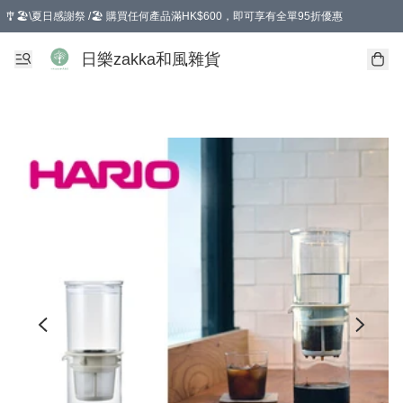
🎐🏖️\夏日感謝祭 /🏖️ 購買任何產品滿HK$600，即可享有全單95折優惠
選擇GoGoX住宅/工商地址配送，單一訂單消費購物滿HK$680(折扣後），可享有
日樂zakka和風雜貨