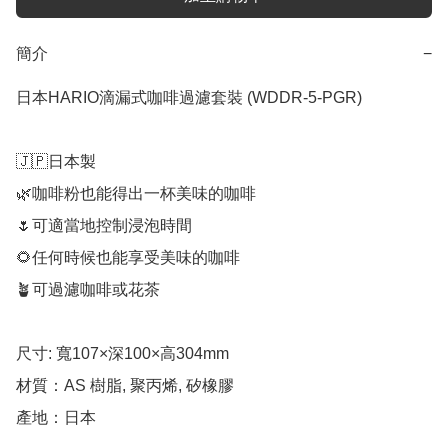
簡介
−
日本HARIO滴漏式咖啡過濾套裝 (WDDR-5-PGR)

🇯🇵日本製

🌿咖啡粉也能得出一杯美味的咖啡

🌷可適當地控制浸泡時間

🌻任何時候也能享受美味的咖啡

🪴可過濾咖啡或花茶

尺寸: 寬107×深100×高304mm

材質：AS 樹脂, 聚丙烯, 矽橡膠

產地：日本