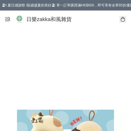
🏖️\ 夏日感謝祭 /延續盛夏的美好🏖️ 單一訂單購買滿HK$600，即可享有全單95折優
選擇GoGoX住宅/工商地址配送，單一訂單消費購物滿HK$680(折扣後），可享有
日樂zakka和風雜貨