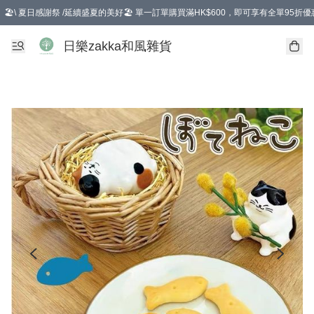
🏖️\ 夏日感謝祭 /延續盛夏的美好🏖️ 單一訂單購買滿HK$600，即可享有全單95折優
選擇GoGoX住宅/工商地址配送，單一訂單消費購物滿HK$680(折扣後），可享有
日樂zakka和風雜貨