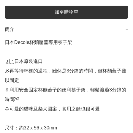
加至購物車
簡介
−
日本Decole杯麵壓蓋專用筷子架

🇯🇵日本原裝進口

🌿再等待杯麵的過程，雖然是3分鐘的時間，但杯麵蓋子難
以固定

🌷利用安全固定杯麵蓋子的便利筷子架，輕鬆渡過3分鐘的
時間￼

🌻可愛的貓咪及柴犬圖案，實用之餘也很可愛

尺寸：約32 x 56 x 30mm
