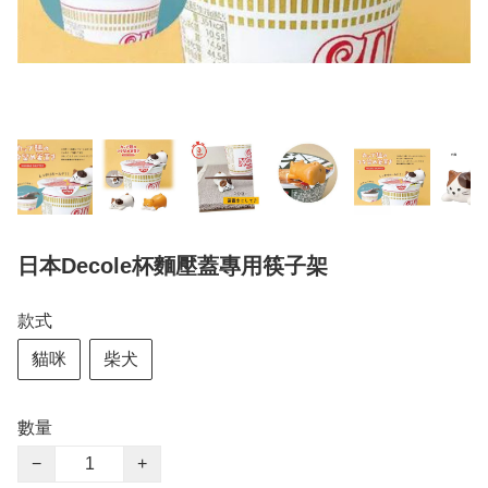
日本Decole杯麵壓蓋專用筷子架
款式
貓咪
柴犬
數量
−
+