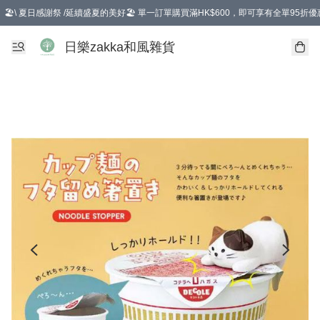
🏖️\ 夏日感謝祭 /延續盛夏的美好🏖️ 單一訂單購買滿HK$600，即可享有全單95折優
選擇GoGoX住宅/工商地址配送，單一訂單消費購物滿HK$680(折扣後），可享有
日樂zakka和風雜貨