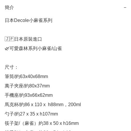
簡介
−
日本Decole小麻雀系列

🇯🇵日本原裝進口

🌿可愛森林系列小麻雀/山雀

尺寸：

筆筒/約63x40x68mm

萬子夾座/約80x37mm

手機座/約93x66x62mm

馬克杯/約86 x 110 x  h88mm，200ml

勺子/約27 x 35 x h107mm

筷子架/（麻雀）約38 x 50 x h16mm
