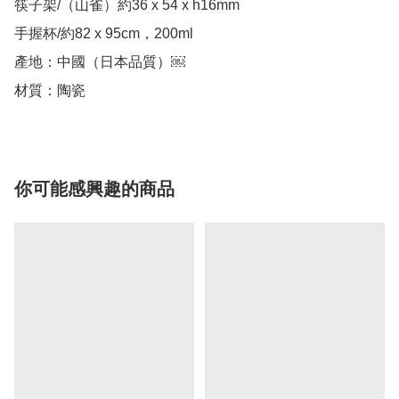
筷子架/（山雀）約36 x 54 x h16mm

手握杯/約82 x 95cm，200ml

產地：中國（日本品質）￼

你可能感興趣的商品