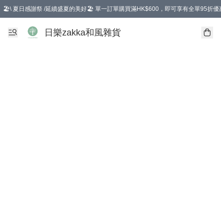
🏖️\ 夏日感謝祭 /延續盛夏的美好🏖️ 單一訂單購買滿HK$600，即可享有全單95折優
選擇GoGoX住宅/工商地址配送，單一訂單消費購物滿HK$680(折扣後），可享有
日樂zakka和風雜貨