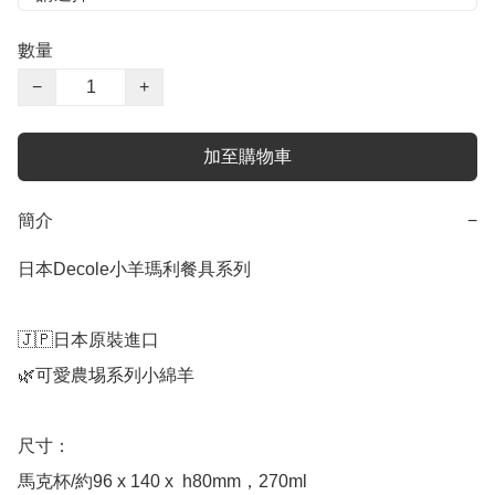
數量
−
+
加至購物車
簡介
−
日本Decole小羊瑪利餐具系列

🇯🇵日本原裝進口

🌿可愛農埸系列小綿羊

尺寸：

馬克杯/約96 x 140 x  h80mm，270ml
