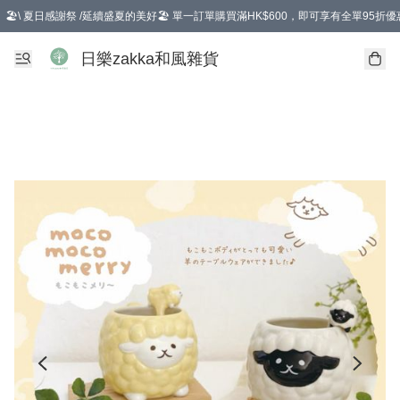
🏖️\ 夏日感謝祭 /延續盛夏的美好🏖️ 單一訂單購買滿HK$600，即可享有全單95折優
選擇GoGoX住宅/工商地址配送，單一訂單消費購物滿HK$680(折扣後），可享有
日樂zakka和風雜貨