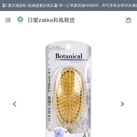
🏖️\ 夏日感謝祭 /延續盛夏的美好🏖️ 單一訂單購買滿HK$600，即可享有全單95折優
選擇GoGoX住宅/工商地址配送，單一訂單消費購物滿HK$680(折扣後），可享有
日樂zakka和風雜貨