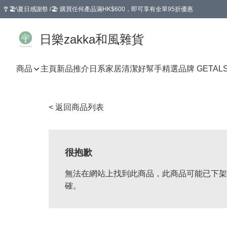
🎐🏖️\夏日感謝祭 /🏖️ 購買任何產品滿HK$600，即可享有全單95折優惠
選擇GoGoX住宅/工商地址配送，單一訂單消費購物滿HK$680(折扣後），可享有
日樂zakka和風雜貨
商品
主頁
新品推介
日系家居清潔好幫手
精選品牌 GETAL
< 返回商品列表
很抱歉
無法在網站上找到此商品，此商品可能已下架
確。