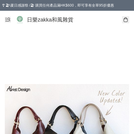
🎐🏖️\夏日感謝祭 /🏖️ 購買任何產品滿HK$600，即可享有全單95折優惠
選擇GoGoX住宅/工商地址配送，單一訂單消費購物滿HK$680(折扣後），可享有
日樂zakka和風雜貨