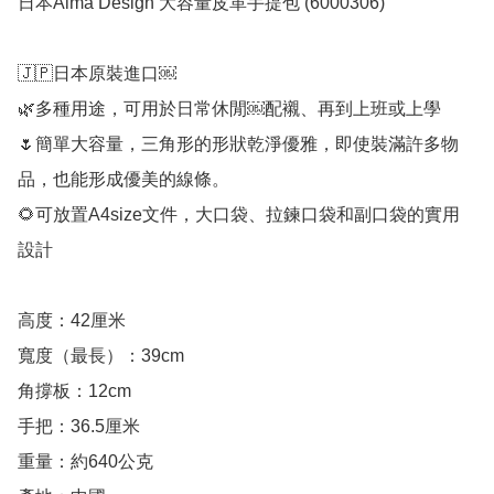
日本Alma Design 大容量皮革手提包 (6000306)

🇯🇵日本原裝進口￼

🌿多種用途，可用於日常休閒￼配襯、再到上班或上學

🌷簡單大容量，三角形的形狀乾淨優雅，即使裝滿許多物
品，也能形成優美的線條。

🌻可放置A4size文件，大口袋、拉鍊口袋和副口袋的實用
設計

高度：42厘米

寬度（最長）：39cm

角撐板：12cm

手把：36.5厘米

重量：約640公克
