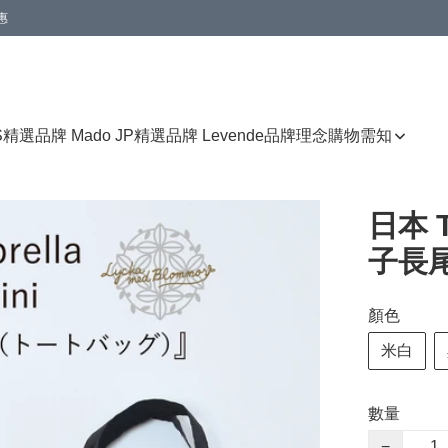
惠
免運費優惠
S
精選品牌 Mado JP
精選品牌 Levende
品牌理念
購物需知
日本 T
子長
顏色
米白
數量
−