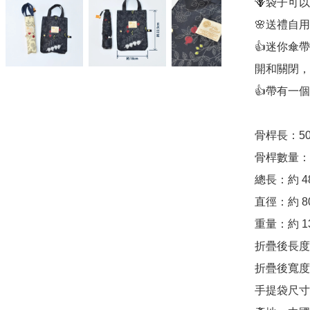
🪻袋子可
🌸送禮自用
👍迷你傘
開和關閉，
👍帶有一
骨桿長：50
骨桿數量：5
總長：約 48
直徑：約 80
重量：約 13
折疊後長度：
折疊後寬度：
手提袋尺寸：