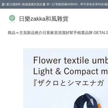
🏖️\ 夏日感謝祭 /延續盛夏的美好🏖️ 單一訂單購買滿HK$600，即可享有全單95折優
選擇GoGoX住宅/工商地址配送，單一訂單消費購物滿HK$680(折扣後），可享有
日樂zakka和風雜貨
商品
主頁
新品推介
日系家居清潔好幫手
精選品牌 GETAL