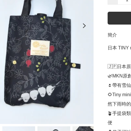
簡介
日本 TINY
🇯🇵日本
🌿MKN原
🌷帶有雪
🌻Tiny
然下雨時的
🪴手提袋
便
