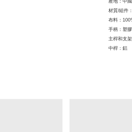
產地：中國

材質/組件：
布料：100
手柄：塑膠

主桿和支架
中桿：鋁