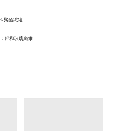


% 聚酯纖維

：鋁和玻璃纖維
