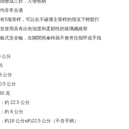
以摺疊成三折，方便收納

均非常合適

帶有5塊骨桿，可以在不破壞主骨桿的情況下輕鬆打
並使用具有出色強度和柔韌性的玻璃纖維骨

個板式安全輪，在關閉雨傘時就不會夾住指甲或手指

 公分

 

 公分 

.5 公分

0 克

約 22.5 公分

約 6 公分

約18 公分x約22.5 公分（不含手柄）
