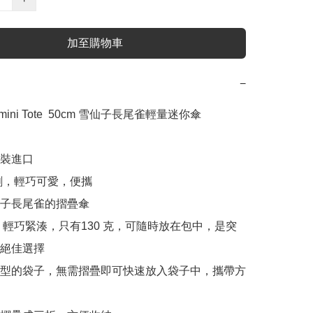
加至購物車
−
 mini Tote  50cm 雪仙子長尾雀輕量迷你傘

原裝進口

創，輕巧可愛，便攜

仙子長尾雀的摺疊傘

 mini 輕巧緊湊，只有130 克，可隨時放在包中，是突
絕佳選擇

類型的袋子，無需摺疊即可快速放入袋子中，攜帶方