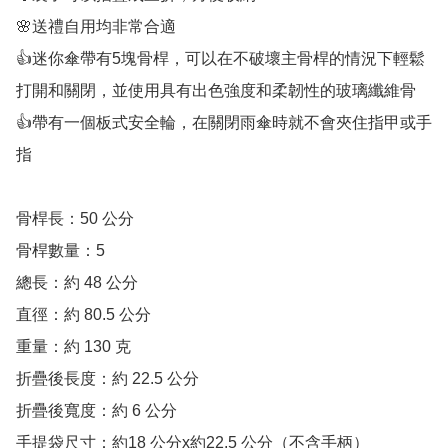
🌸送禮自用均非常合適

👍迷你傘帶有5塊骨桿，可以在不破壞主骨桿的情況下輕鬆
打開和關閉，並使用具有出色強度和柔韌性的玻璃纖維骨

👍帶有一個板式安全輪，在關閉雨傘時就不會夾住指甲或手
指

骨桿長：50 公分

骨桿數量：5 

總長：約 48 公分 

直徑：約 80.5 公分

重量：約 130 克

折疊後長度：約 22.5 公分

折疊後寬度：約 6 公分

手提袋尺寸：約18 公分x約22.5 公分（不含手柄）
