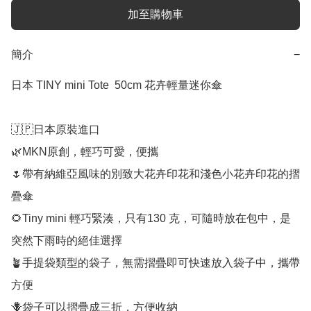
加至購物車
簡介
−
日本 TINY mini Tote  50cm 花卉輕量迷你傘

🇯🇵日本原裝進口

🌿MKN原創，輕巧可愛，便攜

🌷帶有納維亞風味的別致大花卉印花和淺色小花卉印花的摺
疊傘

🌻Tiny mini 輕巧緊湊，只有130 克，可隨時放在包中，是
突然下雨時的絕佳選擇

🪴手提袋類型的袋子，無需摺疊即可快速放入袋子中，攜帶
方便

🪻袋子可以摺疊成三折，方便收納
