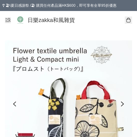
🎐🏖️\夏日感謝祭 /🏖️ 購買任何產品滿HK$600，即可享有全單95折優惠
選擇GoGoX住宅/工商地址配送，單一訂單消費購物滿HK$680(折扣後），可享有
日樂zakka和風雜貨