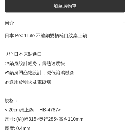
加至購物車
簡介
−
日本 Pearl Life 不繍鋼雙柄槌目紋桌上鍋

🇯🇵日本原裝進口

🌱鍋身設計輕身，傳熱速度快

🌸鍋身凹凸紋設計，減低滾瀉機會

🌿適用於明火及電磁爐

規格：

< 20cm桌上鍋 　HB-4787> 

尺寸: (約)幅315×奥行285×高さ110mm

厚度: 0.4mm 
