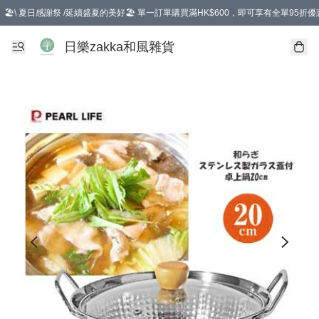
🏖️\ 夏日感謝祭 /延續盛夏的美好🏖️ 單一訂單購買滿HK$600，即可享有全單95折優
選擇GoGoX住宅/工商地址配送，單一訂單消費購物滿HK$680(折扣後），可享有
日樂zakka和風雜貨