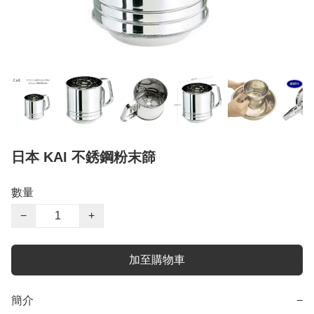
日本 KAI 不銹鋼粉末篩
數量
−
+
加至購物車
簡介
−