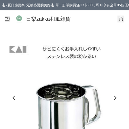
🏖️\ 夏日感謝祭 /延續盛夏的美好🏖️ 單一訂單購買滿HK$600，即可享有全單95折優
選擇GoGoX住宅/工商地址配送，單一訂單消費購物滿HK$680(折扣後），可享有
日樂zakka和風雜貨