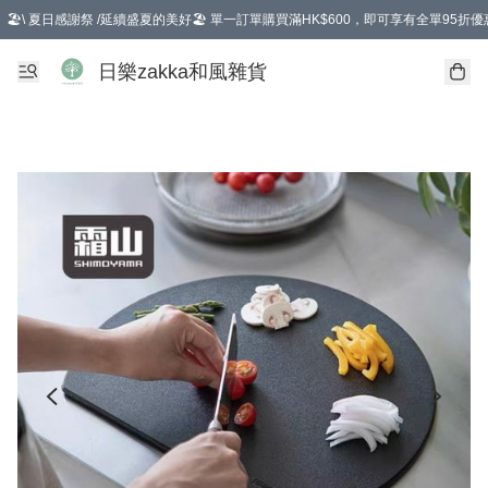
🏖️\ 夏日感謝祭 /延續盛夏的美好🏖️ 單一訂單購買滿HK$600，即可享有全單95折優
選擇GoGoX住宅/工商地址配送，單一訂單消費購物滿HK$680(折扣後），可享有
日樂zakka和風雜貨