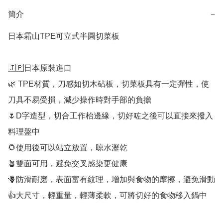
簡介
−
日本霜山TPE可立式半圓切菜板

🇯🇵日本原裝進口

🌿 TPE材質，刀感如切木砧板，切菜板具有一定彈性，使
刀具不易受損，減少操作時對手部的負擔

🌷D字造型，切合工作枱邊緣，切好咗之後可以直接來撥入
料理盤中

🌻使用後可以站立放置，晾水瀝乾

🪴雙面可用，避免交叉感染更健康

🪻防滑耐磨，表面富有紋理，增加與食物的摩擦，避免滑動

👍大尺寸，輕重量，輕薄柔軟，可將切好的食物移入鍋中
