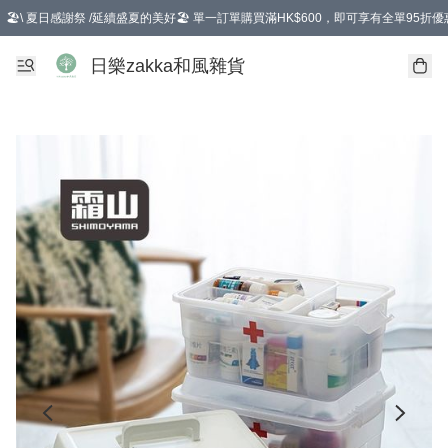
🏖️\ 夏日感謝祭 /延續盛夏的美好🏖️ 單一訂單購買滿HK$600，即可享有全單95折優
選擇GoGoX住宅/工商地址配送，單一訂單消費購物滿HK$680(折扣後），可享有
日樂zakka和風雜貨