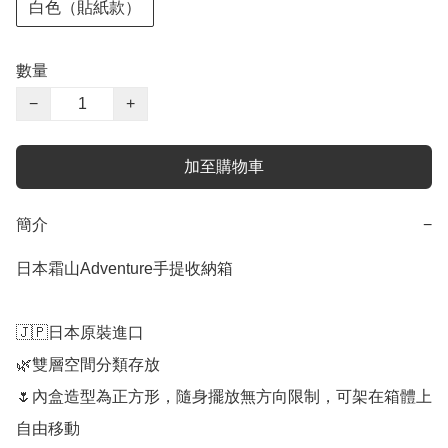
白色（貼紙款）
數量
−
+
加至購物車
簡介
−
日本霜山Adventure手提收納箱

🇯🇵日本原裝進口

🌿雙層空間分類存放

🌷內盒造型為正方形，隨身擺放無方向限制，可架在箱體上
自由移動
