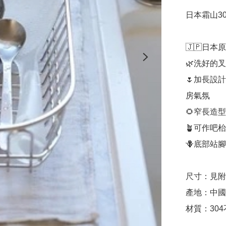
日本霜山3
🇯🇵日本
🌿洗好的
🌷加長設
房氣氛

🌻窄長造
🪴可作吧
🪻底部站
尺寸：見附
產地：中國

材質：30