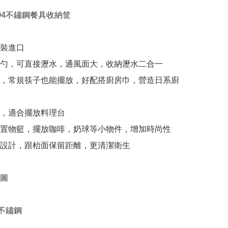
04不鏽鋼餐具收納筐

原裝進口

叉勺，可直接瀝水，通風面大，收納瀝水二合一

計，常規筷子也能擺放，好配搭廚房巾，營造日系廚
型，適合擺放料理台

枱置物籃，擺放咖啡，奶球等小物件，增加時尚性

腳設計，跟枱面保留距離，更清潔衛生

圖

4不鏽鋼