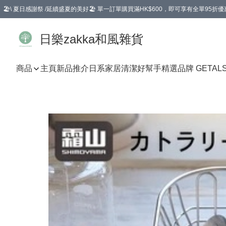
🏖️\ 夏日感謝祭 /延續盛夏的美好🏖️ 單一訂單購買滿HK$600，即可享有全單95折優
選擇GoGoX住宅/工商地址配送，單一訂單消費購物滿HK$680(折扣後），可享有
日樂zakka和風雜貨
商品
主頁
新品推介
日系家居清潔好幫手
精選品牌 GETAL