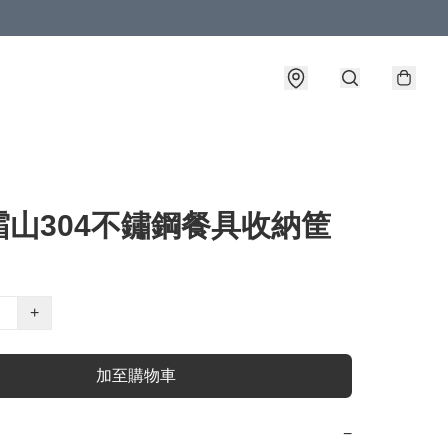
霜山304不鏽鋼餐具收納筐
+
加至購物車
−