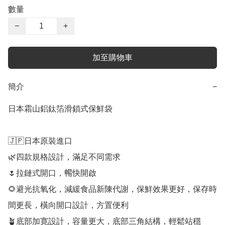
數量
−
+
加至購物車
簡介
−
日本霜山鋁鈦箔滑鎖式保鮮袋

🇯🇵日本原裝進口

🌿四款規格設計，滿足不同需求

🌷拉鏈式開口，𣈱快開啟

🌻避光抗氧化，減緩食品新陳代謝，保鮮效果更好，保存時
間更長，橫向開口設計，方置便利

🪴底部加寛設計，容量更大，底部三角結構，輕鬆站穩
