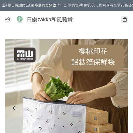
🏖️\ 夏日感謝祭 /延續盛夏的美好🏖️ 單一訂單購買滿HK$600，即可享有全單95折優
選擇GoGoX住宅/工商地址配送，單一訂單消費購物滿HK$680(折扣後），可享有
日樂zakka和風雜貨