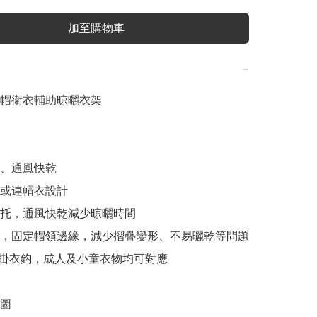
加至購物車
−
帽衛衣輔助晾曬衣架

、通風快乾

嶺或連帽衣設計

帽托，通風快乾減少晾曬時間

夾，固定帽領邊緣，減少摺疊變形、不易曬乾等問題

高度掛衣鈎，成人及小童衣物均可對應

圖
