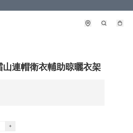
霜山連帽衛衣輔助晾曬衣架
+