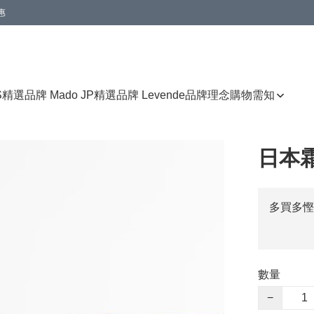
惠
免運費優惠
S
精選品牌 Mado JP
精選品牌 Levende
品牌理念
購物需知
日本
多買多慳
數量
−