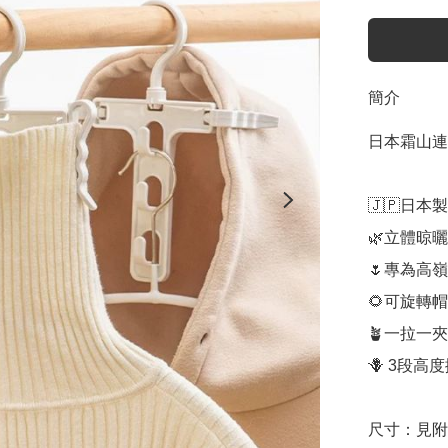
簡介
日本霜山連
🇯🇵日本製

🌿立體晾曬
🌷專為高
🌻可旋轉
🪴一拉一
🪻 3段
尺寸：見附