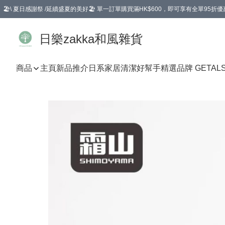
🏖️\ 夏日感謝祭 /延續盛夏的美好🏖️ 單一訂單購買滿HK$600，即可享有全單95折優
選擇GoGoX住宅/工商地址配送，單一訂單消費購物滿HK$680(折扣後），可享有
日樂zakka和風雜貨
商品
主頁
新品推介
日系家居清潔好幫手
精選品牌 GETAL