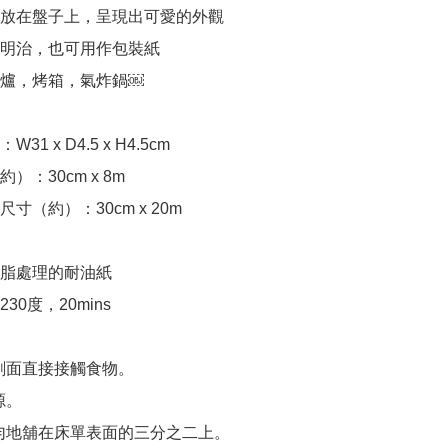
其放在盤子上，呈現出可愛的外觀

三明治，也可用作包裝紙

波爐，烤箱，氣炸鍋￼

1 x D4.5 x H4.5cm

：30cm x 8m

寸（約）：30cm x 20m

脂處理的耐油紙

0度，20mins

刷面直接接觸食物。

。

勻地舖在床單表面的三分之二上。
