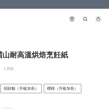
霜山耐高溫烘焙烹飪紙
1 評語
招財貓（升級加長）
櫻桃（升級加長）