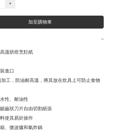
+
加至購物車
−
高溫烘焙烹飪紙

原裝進口

硅面加工，防油耐高溫，將其放在炊具上可防止食物
耐水性、耐油性

用鋸齒狀刀片自由切割紙張

材料使其易於操作

烤箱、微波爐和氣炸鍋
