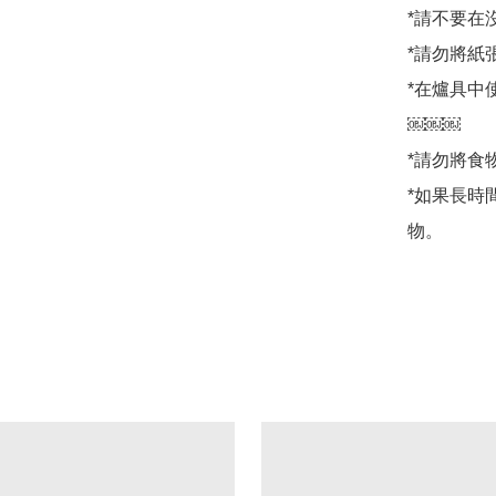
*請不要在
*請勿將紙
*在爐具中
￼￼￼

*請勿將食
*如果長時