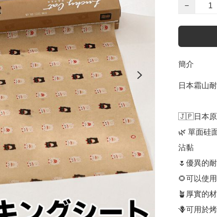
−
簡介
日本霜山耐
🇯🇵日本
🌿 單面
沾黏

🌷優異的
🌻可以使
🪴厚實的
🪻可用於