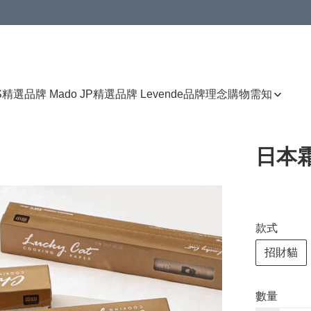
免運費優惠
S
精選品牌 Mado JP
精選品牌 Levende
品牌理念
購物需知
日本
款式
招財貓
數量