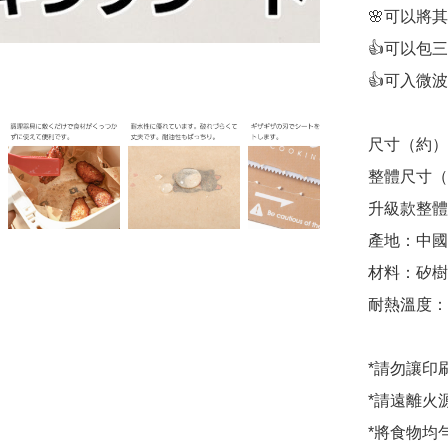
🌸可以將
👍可以包
👍可入微
尺寸（約）：W3
整體尺寸（約）
升級款整體尺
產地：中國

材料：矽樹
耐熱溫度：23
*請勿讓印
*請遠離火源
*將食物均