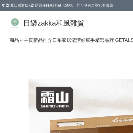
🎐🏖️\夏日感謝祭 /🏖️ 購買任何產品滿HK$600，即可享有全單95折優惠
選擇GoGoX住宅/工商地址配送，單一訂單消費購物滿HK$680(折扣後），可享有
日樂zakka和風雜貨
商品
主頁
新品推介
日系家居清潔好幫手
精選品牌 GETAL