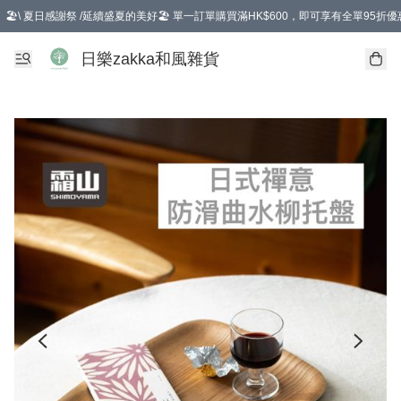
🏖️\ 夏日感謝祭 /延續盛夏的美好🏖️ 單一訂單購買滿HK$600，即可享有全單95折優
選擇GoGoX住宅/工商地址配送，單一訂單消費購物滿HK$680(折扣後），可享有
日樂zakka和風雜貨