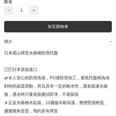
數量
−
+
加至購物車
簡介
−
日本霜山禪意水曲柳防滑托盤

🇯🇵日本原裝進口

🌿令人安心的防滑表面，PU漆防滑加工，避免托盤稍為傾
斜時的器皿滑動，而且具有一定的耐水性，讓表面滲水緩
慢，遇水時只要表面擦拭即淨，不易留痕

🌷正反水曲柳木貼面，13層揚木耐高溫，整體堅固輕盈，
優雅圓角造型，簡約富有禪意
