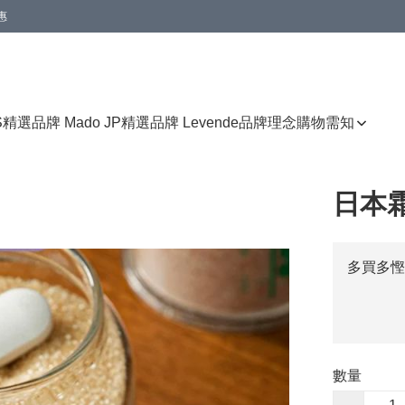
惠
免運費優惠
S
精選品牌 Mado JP
精選品牌 Levende
品牌理念
購物需知
日本
多買多慳
數量