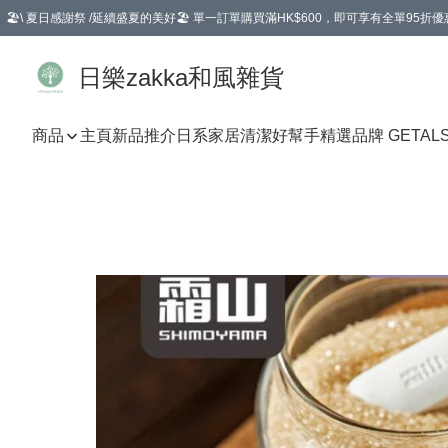
🏖️\ 夏日感謝祭 /延續盛夏的美好🏖️ 單一訂單購買滿HK$600，即可享有全單95折優
選擇GoGoX住宅/工商地址配送，單一訂單消費購物滿HK$680(折扣後），可享有
日樂zakka和風雜貨
商品
主頁
新品推介
日系家居清潔好幫手
精選品牌 GETAL