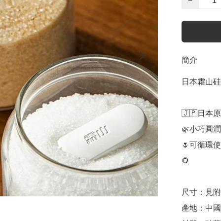
−
簡介
日本霜山硅
🇯🇵日本
🌿小巧圓潤
🌷可循環
🌻

尺寸：見附
產地：中國
