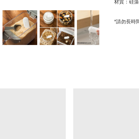
材質：硅藻
*請勿長時