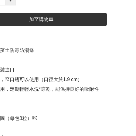
+
加至購物車
−
藻土防霉防潮條

原裝進口

，窄口瓶可以使用（口徑大於1.9 cm）

使用，定期輕輕水洗*晾乾，能保持良好的吸附性

圖（每包3粒）￼
