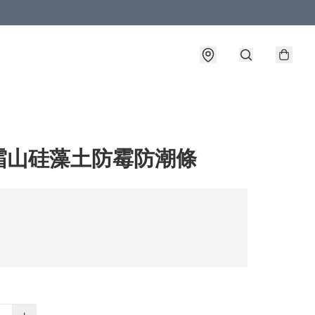
霜山硅藻土防霉防潮條