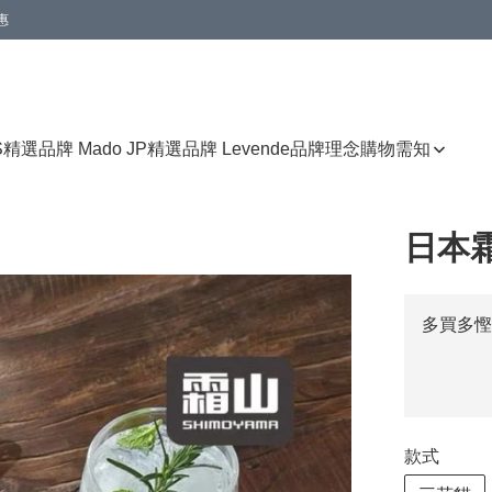
惠
免運費優惠
S
精選品牌 Mado JP
精選品牌 Levende
品牌理念
購物需知
日本
多買多慳
款式