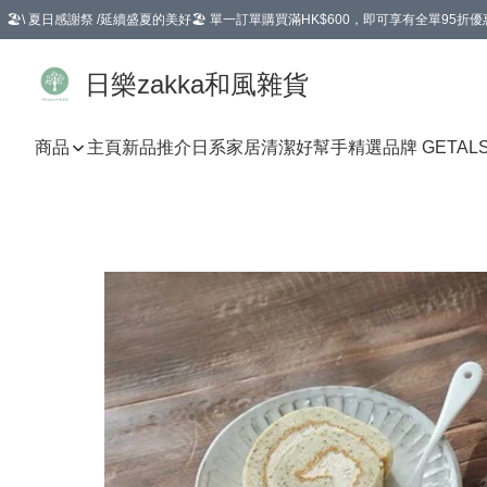
🏖️\ 夏日感謝祭 /延續盛夏的美好🏖️ 單一訂單購買滿HK$600，即可享有全單95折優
選擇GoGoX住宅/工商地址配送，單一訂單消費購物滿HK$680(折扣後），可享有
日樂zakka和風雜貨
商品
主頁
新品推介
日系家居清潔好幫手
精選品牌 GETAL