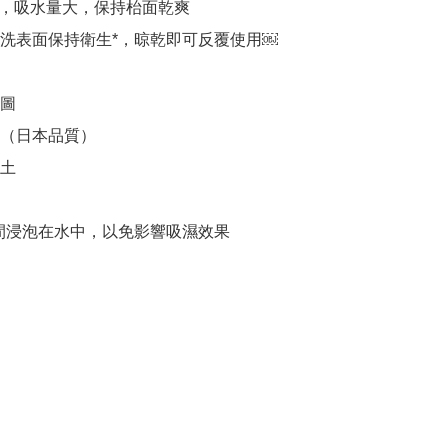
加厚，吸水量大，保持枱面乾爽

沖洗表面保持衛生*，晾乾即可反覆使用￼

圖

（日本品質）

土

間浸泡在水中，以免影響吸濕效果
