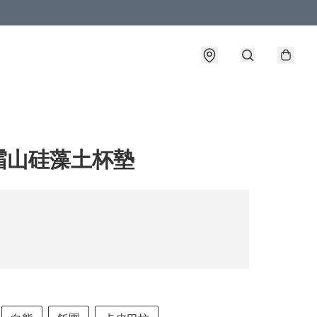
霜山硅藻土杯墊