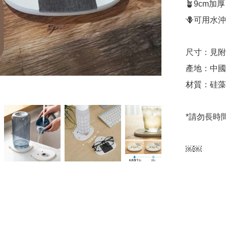
🪴9cm
🪻可用水
尺寸：見附
產地：中國
材質：硅藻
*請勿長時
￼￼