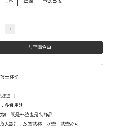
白熊
飯團
卡皮巴拉
+
加至購物車
−
藻土杯墊

原裝進口

，多種用途

小動物，既是杯墊也是裝飾品

cm加寬大設計，放置茶杯、水壺、茶壺亦可
