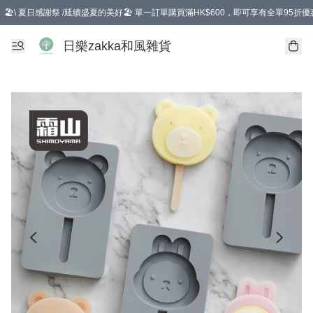
🏖️\ 夏日感謝祭 /延續盛夏的美好🏖️ 單一訂單購買滿HK$600，即可享有全單95折優
選擇GoGoX住宅/工商地址配送，單一訂單消費購物滿HK$680(折扣後），可享有
日樂zakka和風雜貨