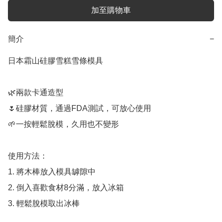
加至購物車
簡介
−
日本霜山硅膠雪糕雪條模具

🌿兩款卡通造型

🌷硅膠材質，通過FDA測試，可放心使用

🌱一按輕鬆脫模，久用也不變形

使用方法：

1. 將木棒放入模具罅隙中

2. 倒入喜歡食材8分滿，放入冰箱

3. 輕鬆脫模取出冰棒
