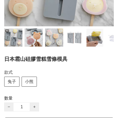
日本霜山硅膠雪糕雪條模具
款式
兔子
小熊
數量
−
+