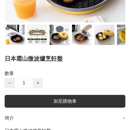
日本霜山微波爐烹飪盤
數量
−
+
加至購物車
簡介
−