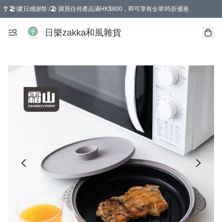
🎐🏖️\夏日感謝祭 /🏖️ 購買任何產品滿HK$600，即可享有全單95折優惠
選擇GoGoX住宅/工商地址配送，單一訂單消費購物滿HK$680(折扣後），可享有
日樂zakka和風雜貨