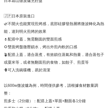
日本霜山微波爐烹飪盤

🇯🇵日本原裝進口

🌿不開火也能實現煎烤感，底部硅膠發熱層將微波轉化為熱
能，達到明火煎烤的效果

🌷配搭中蓋，無需翻面的雙面煎感

🌻雙面烤盤微壓鎖水，烤出外煎內軟的口感

🪴配搭上蓋，適合蒸煮，有效鎖住蒸氣和熱量，適合蒸包子
或粟米等，或者無翻面煎的食物，如餃子、煎蛋等

🪻可入洗碗碟機，易於清潔

以600w微波爐為例，時間僅供參考，請根據食材數量調
整：

煎多士（2分鐘）：配搭上蓋+單面+翻面各1分鐘
