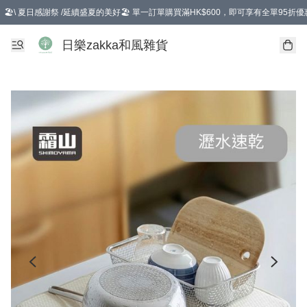
🏖️\ 夏日感謝祭 /延續盛夏的美好🏖️ 單一訂單購買滿HK$600，即可享有全單95折優
選擇GoGoX住宅/工商地址配送，單一訂單消費購物滿HK$680(折扣後），可享有
日樂zakka和風雜貨