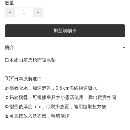
數量
−
+
加至購物車
簡介
−
日本霜山廚房枱面吸水墊

🇯🇵日本原裝進口

🌿高效吸水，加速瀝乾，0.5 cm海綿快速吸水

🌷易於摺疊，可根據餐具大小靈活使用，騰出寶貴空間

🌻摺疊後厚度1cm，可懸掛放置，隨用隨取超方便

🪴可直接放入洗衣機，輕鬆清潔
