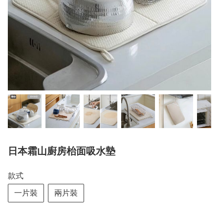
日本霜山廚房枱面吸水墊
款式
一片裝
兩片裝