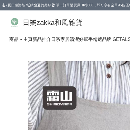
🏖️\ 夏日感謝祭 /延續盛夏的美好🏖️ 單一訂單購買滿HK$600，即可享有全單95折優
選擇GoGoX住宅/工商地址配送，單一訂單消費購物滿HK$680(折扣後），可享有
日樂zakka和風雜貨
商品
主頁
新品推介
日系家居清潔好幫手
精選品牌 GETAL