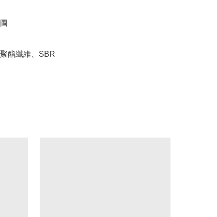
圖

聚酯纖維、SBR