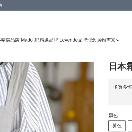
惠
免運費優惠
S
精選品牌 Mado JP
精選品牌 Levende
品牌理念
購物需知
日本
多買多慳
顏色
黃色