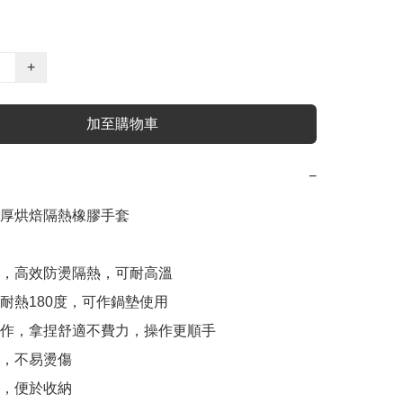
+
加至購物車
−
厚烘焙隔熱橡膠手套

質，高效防燙隔熱，可耐高溫

份耐熱180度，可作鍋墊使用

操作，拿捏舒適不費力，操作更順手

，不易燙傷

，便於收納
