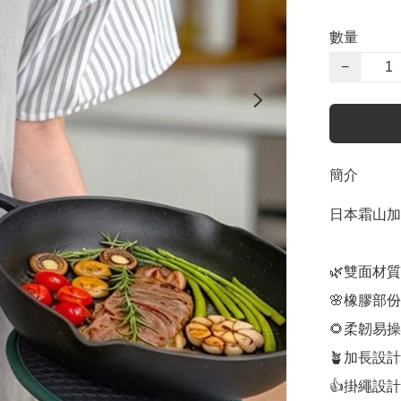
數量
−
簡介
日本霜山加
🌿雙面材
🌸橡膠部
🌻柔韌易
🪴加長設計
👍掛繩設計