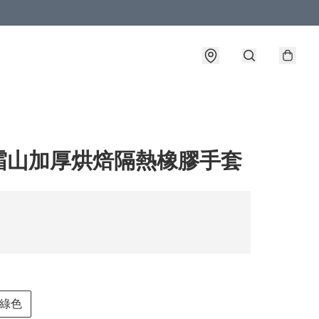
霜山加厚烘焙隔熱橡膠手套
綠色