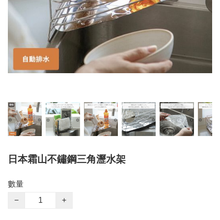
日本霜山不鏽鋼三角瀝水架
數量
−
+