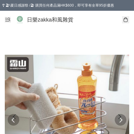
🎐🏖️\夏日感謝祭 /🏖️ 購買任何產品滿HK$600，即可享有全單95折優惠
選擇GoGoX住宅/工商地址配送，單一訂單消費購物滿HK$680(折扣後），可享有
日樂zakka和風雜貨