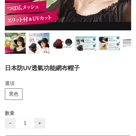
日本防UV透氣功能網布帽子
選項
黑色
數量
−
+