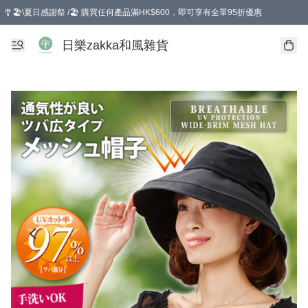
🎐🏖️\夏日感謝祭 /🏖️ 購買任何產品滿HK$600，即可享有全單95折優惠
選擇GoGoX住宅/工商地址配送，單一訂單消費購物滿HK$680(折扣後），可享有
日樂zakka和風雜貨