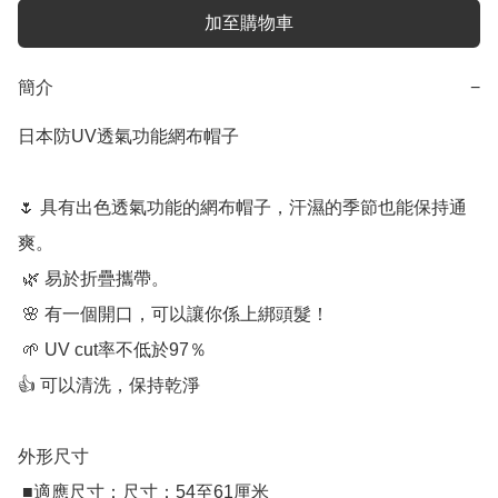
加至購物車
簡介
−
日本防UV透氣功能網布帽子

🌷 具有出色透氣功能的網布帽子，汗濕的季節也能保持通
爽。

 🌿 易於折疊攜帶。

 🌸 有一個開口，可以讓你係上綁頭髮！

 🌱 UV cut率不低於97％

👍 可以清洗，保持乾淨

外形尺寸

 ■適應尺寸：尺寸：54至61厘米
