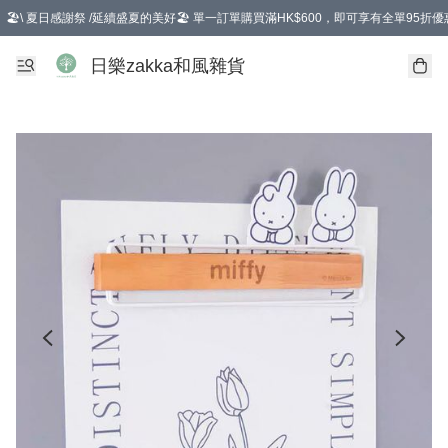
🏖️\ 夏日感謝祭 /延續盛夏的美好🏖️ 單一訂單購買滿HK$600，即可享有全單95折優
選擇GoGoX住宅/工商地址配送，單一訂單消費購物滿HK$680(折扣後），可享有
日樂zakka和風雜貨