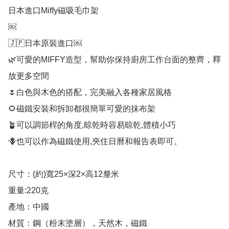
日本進口Miffy磁吸毛巾架

￼

🇯🇵日本原裝進口￼

🌿可愛的MIFFY造型，幫助你保持廚房工作台面的整齊，釋
放更多空間

🌷白色與木色的搭配，完美融入各種家居風格

🌻磁鐵安裝和拆卸都很簡單可愛的抹布架

🪴可以調節桿的角度,晾乾時容易晾乾,體積小巧

🪻也可以作為磁鐵使用,夾住日曆和報告表即可。

尺寸：(約)寬25×深2×高12釐米

重量:220克

產地：中國

材質：鋼（粉末塗層），天然木，磁鐵
