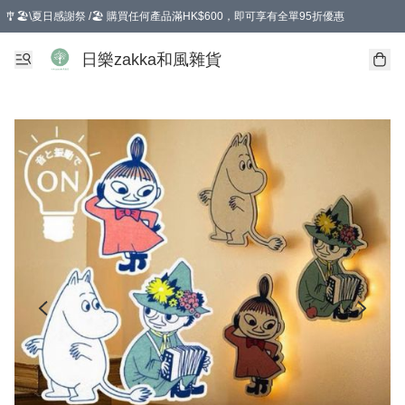
🎐🏖️\夏日感謝祭 /🏖️ 購買任何產品滿HK$600，即可享有全單95折優惠
選擇GoGoX住宅/工商地址配送，單一訂單消費購物滿HK$680(折扣後），可享有
日樂zakka和風雜貨