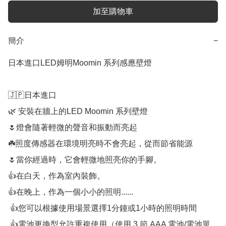
加至購物車
簡介
−
日本進口LED姆明Moomin 系列感應壁燈

🇯🇵日本進口

🌿 安裝在牆上的LED Moomin 系列壁燈

🌷燈會隨著輕微的聲音和振動而亮起

☘️照度傳感器在環境明亮時不會亮起，從而節省能源

🌷當你經過時，它會輕微地照亮你的手腳。

👍在白天，作為室內裝飾。

👍在晚上，作為一個小小的照明......

 👍您可以根據使用場景選擇1分鐘或1小時的照明時間

 👍電池更換型允許重複使用（使用 3 節 AAA 電池/電池單