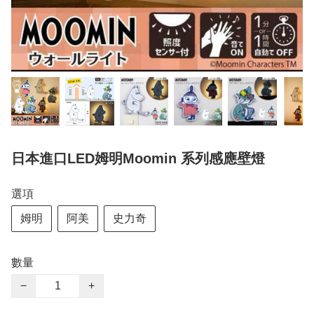
日本進口LED姆明Moomin 系列感應壁燈
選項
姆明
阿美
史力奇
數量
−
+