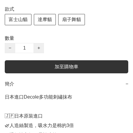
款式
富士山貓
達摩貓
扇子舞貓
數量
−
+
加至購物車
簡介
−
日本進口Decole多功能刺繡抹布

🇯🇵日本原裝進口

🌿人造絲製造，吸水力是棉的3倍
