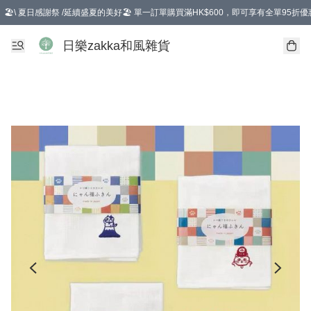
🏖️\ 夏日感謝祭 /延續盛夏的美好🏖️ 單一訂單購買滿HK$600，即可享有全單95折優
選擇GoGoX住宅/工商地址配送，單一訂單消費購物滿HK$680(折扣後），可享有
日樂zakka和風雜貨