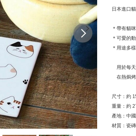
日本進口貓
＊帶有貓咪
＊可愛的動
＊用途多樣

　用於每天
　在熱焗烤
尺寸：約 15.1
重量：約 275
產地：中國
