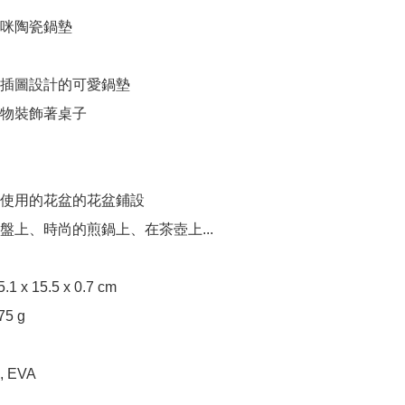
咪陶瓷鍋墊

插圖設計的可愛鍋墊

物裝飾著桌子

使用的花盆的花盆鋪設

盤上、時尚的煎鍋上、在茶壺上...

 x 15.5 x 0.7 cm

 g
