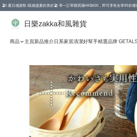
🏖️\ 夏日感謝祭 /延續盛夏的美好🏖️ 單一訂單購買滿HK$600，即可享有全單95折優
選擇GoGoX住宅/工商地址配送，單一訂單消費購物滿HK$680(折扣後），可享有
日樂zakka和風雜貨
商品
主頁
新品推介
日系家居清潔好幫手
精選品牌 GETAL