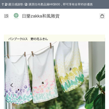
🎐🏖️\夏日感謝祭 /🏖️ 購買任何產品滿HK$600，即可享有全單95折優惠
選擇GoGoX住宅/工商地址配送，單一訂單消費購物滿HK$680(折扣後），可享有
日樂zakka和風雜貨