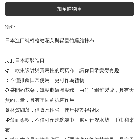
加至購物車
簡介
−
日本進口純棉格紋花朵與昆蟲竹纖維抹布

🇯🇵日本原裝進口

🌿一款集設計與實用性的廚房布，讓你日常變得有趣

🌷不僅推薦日常使用，更可作為禮物

🌻盛開的花朵，單點刺繡是點綴，由竹子纖维製成，具有天
然的力量，具有牢固的抗菌作用

🪴材質細薄，但吸水性強，使用後乾得很快

🪻薄而柔軟，不僅可作洗碗濕巾，還可作瀝水墊、手巾和桌
布
