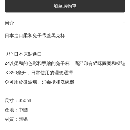
加至購物車
簡介
−
日本進口柔和兔子帶蓋馬克杯

🇯🇵日本原裝進口

🌿以柔和的色彩和手繪的兔子杯，底部印有貓咪圖案和標誌

🌷350毫升，日常使用的理想選擇

🌻可用於微波爐、消毒櫃和洗碗機

尺寸：350ml

產地：中國
