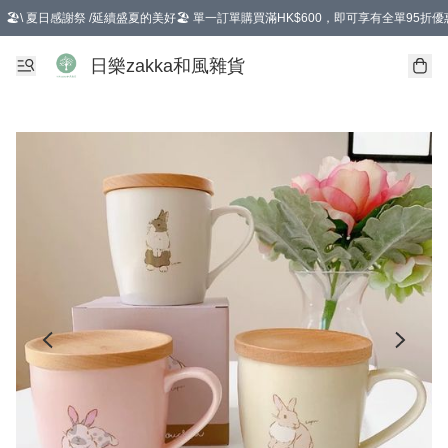
🏖️\ 夏日感謝祭 /延續盛夏的美好🏖️ 單一訂單購買滿HK$600，即可享有全單95折優
選擇GoGoX住宅/工商地址配送，單一訂單消費購物滿HK$680(折扣後），可享有
日樂zakka和風雜貨