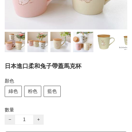
日本進口柔和兔子帶蓋馬克杯
顏色
綠色
粉色
藍色
數量
−
+