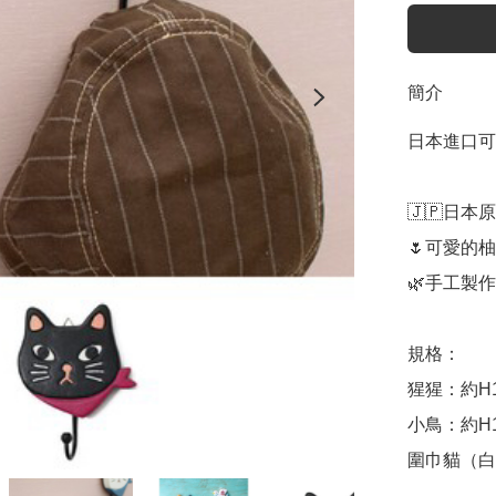
簡介
日本進口可
🇯🇵日本
🌷可愛的柚
🌿手工製作
規格：

猩猩：約H16
小鳥：約H15
圍巾貓（白色