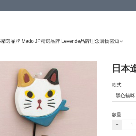
免運費優惠
S
精選品牌 Mado JP
精選品牌 Levende
品牌理念
購物需知
日本
款式
黑色貓咪
數量
−