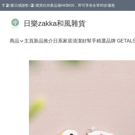
🎐🏖️\夏日感謝祭 /🏖️ 購買任何產品滿HK$600，即可享有全單95折優惠
選擇GoGoX住宅/工商地址配送，單一訂單消費購物滿HK$680(折扣後），可享有
日樂zakka和風雜貨
商品
主頁
新品推介
日系家居清潔好幫手
精選品牌 GETAL