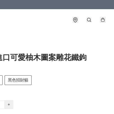
進口可愛柚木圖案雕花鐵鉤
黑色招財貓
+