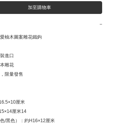
加至購物車
−
愛柚木圖案雕花鐵鉤

原裝進口

本雕花

，限量發售

.5×10厘米

×14厘米14

/黑色）：約H16×12厘米
