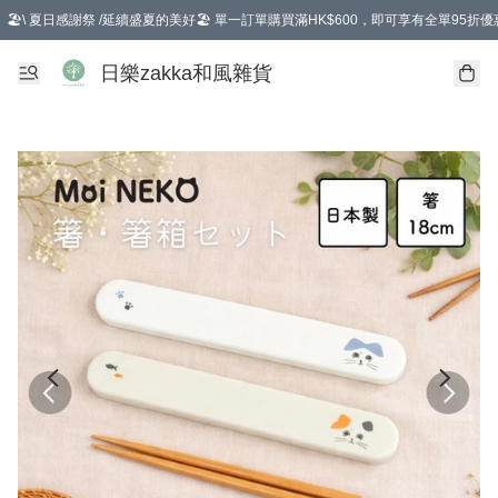
🏖️\ 夏日感謝祭 /延續盛夏的美好🏖️ 單一訂單購買滿HK$600，即可享有全單95折優
選擇GoGoX住宅/工商地址配送，單一訂單消費購物滿HK$680(折扣後），可享有
日樂zakka和風雜貨