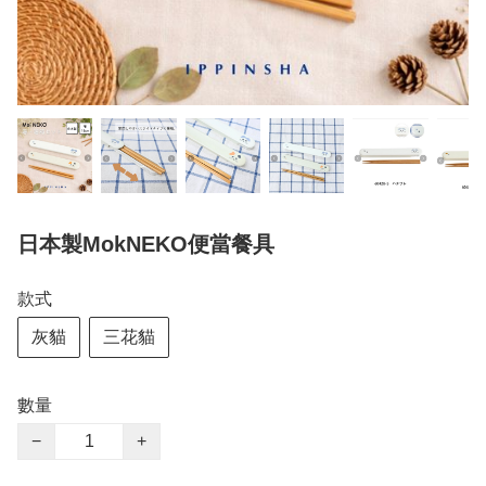
日本製MokNEKO便當餐具
款式
灰貓
三花貓
數量
−
+