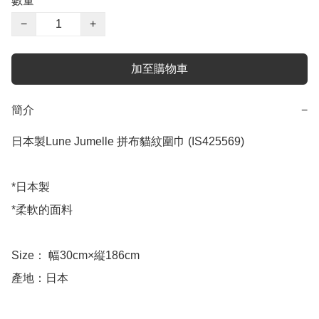
數量
−
+
加至購物車
簡介
−
日本製Lune Jumelle 拼布貓紋圍巾 (IS425569)

*日本製

*柔軟的面料

Size： 幅30cm×縦186cm

產地：日本