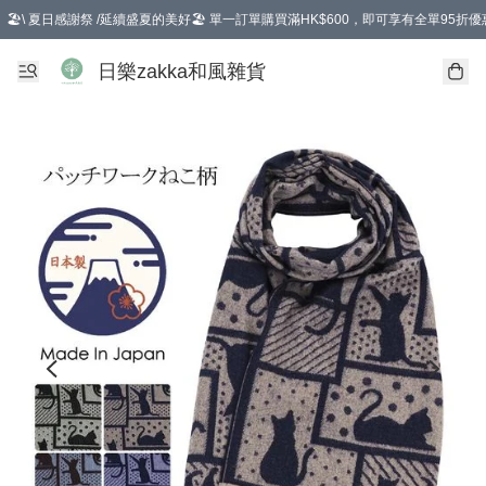
🏖️\ 夏日感謝祭 /延續盛夏的美好🏖️ 單一訂單購買滿HK$600，即可享有全單95折優
選擇GoGoX住宅/工商地址配送，單一訂單消費購物滿HK$680(折扣後），可享有
日樂zakka和風雜貨